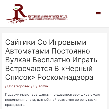
Сайтики Со Игровыми
Автоматами Постоянно
Вулкан Бесплатно Играть
Встречаются В «черный
Список» Роскомнадзора
/
Uncategorized
/ By
admin
Подарки имеют все шансы (по)даваться зернщица около
пополнении счета, для юбилей возможно во репутация
празднеств.