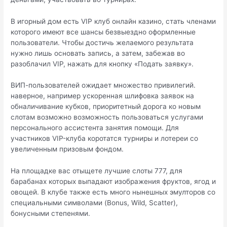
В игорный дом есть VIP клуб онлайн казино, стать членами
которого имеют все шансы безвыездно оформленные
пользователи. Чтобы достичь желаемого результата
нужно лишь основать запись, а затем, забежав во
разоблачил VIP, нажать для кнопку «Подать заявку».
ВИП-пользователей ожидает множество привилегий.
наверное, например ускоренная шлифовка заявок на
обналичивание кубков, приоритетный дорога ко новым
слотам возможно возможность пользоваться услугами
персонального ассистента занятия помощи. Для
участников VIP-клуба коротатся турниры и лотереи со
увеличенным призовым фондом.
На площадке вас отыщете лучшие слоты 777, для
барабанах которых выпадают изображения фруктов, ягод и
овощей. В клубе также есть много нынешных эмулторов со
специальными символами (Bonus, Wild, Scatter),
бонусными степенями.