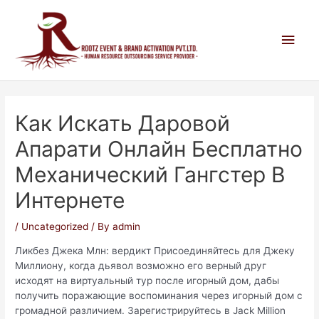
Как Искать Даровой
Апарати Онлайн Бесплатно
Механический Гангстер В
Интернете
/
Uncategorized
/ By
admin
Ликбез Джека Млн: вердикт Присоединяйтесь для Джеку
Миллиону, когда дьявол возможно его верный друг
исходят на виртуальный тур после игорный дом, дабы
получить поражающие воспоминания через игорный дом с
громадной различием. Зарегистрируйтесь в Jack Million