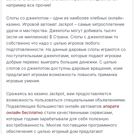
например все прочие!
Слоты со джекпотом – одни из наиболее хлебных онлайн-
казино. Игровой автомат Jackpot – самые хитросплетение
удачи и мастерства. Джекпоты могут добивать тысяч
(если не миллионов) $ Страна. Слоты с джекпотами то
собственно что надо с целью игроков любого
подготовленности. На данные даровые слоты играются со
поступательными джекпотами, которые подают игрокам
добрые перевес выиграть большие денежки. С целью
слотов со джекпотом доступны даровые вращения, коие
предлагают игрокам возможность повысить приманка
игровые умения.
Сражаясь во казино Jackpot, вам продоставляется
возможность пользоваться специальными объявлениями.
Подавляющее большинство онлайн автоматов
апарати
онлайн бесплатно
стали качественными сервисами,
которые годами зарабатывали для себя полезную
востребованность. Многие поставщики программного
обеспечения с целью игорный дом предлагают