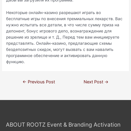
дабы вы загрузили их программа.
Некоторые онлайн-казино разрешают играть во
бесплатные игры по внесения премиальных лекарств. Вас
нужно испытать все детали, в что числе сумму приза на
депонент, бонус игрового депо, вознаграждение для
решение из зрелище и т. Д., Перед тем вам инициируете
представлять. Онлайн-казино, предлагающие схемы
бездепозитных скидок, могут вызвать с вам навалить
программное обеспечение и активировать данную
функцию.
←
Previous Post
Next Post
→
ABOUT ROOTZ Event & Branding Activation