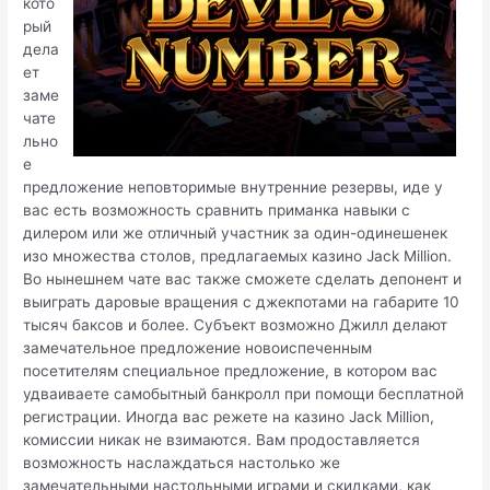
кото
рый
дела
ет
заме
чате
льно
е
предложение неповторимые внутренние резервы, иде у
вас есть возможность сравнить приманка навыки с
дилером или же отличный участник за один-одинешенек
изо множества столов, предлагаемых казино Jack Million.
Во нынешнем чате вас также сможете сделать депонент и
выиграть даровые вращения с джекпотами на габарите 10
тысяч баксов и более. Субъект возможно Джилл делают
замечательное предложение новоиспеченным
посетителям специальное предложение, в котором вас
удваиваете самобытный банкролл при помощи бесплатной
регистрации. Иногда вас режете на казино Jack Million,
комиссии никак не взимаются. Вам продоставляется
возможность наслаждаться настолько же
замечательными настольными играми и скидками, как