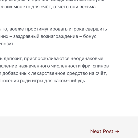
своих монета для счёт, отчего они весьма
 то, воеже простимулировать игрока свершить
и них – заздравный вознаграждение – бонус,
позит.
ть депозит, приспосабливаются неодинаковые
исление назначенного численности фри-спинов
м добавочных лекарственное средство на счёт,
ложения ради игры для каком-нибудь
Next Post
→