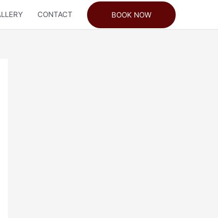
LLERY
CONTACT
BOOK NOW