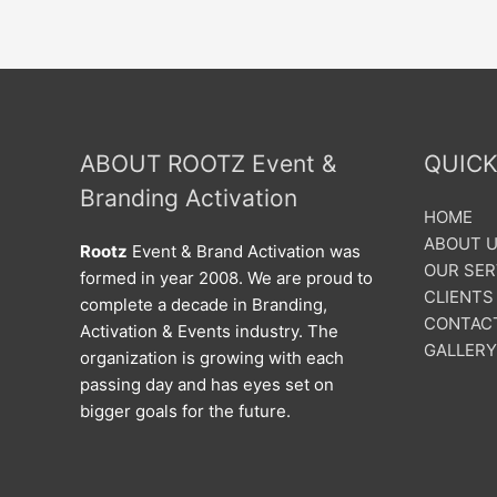
ABOUT ROOTZ Event &
QUICK
Branding Activation
HOME
ABOUT 
Rootz
Event & Brand Activation was
OUR SER
formed in year 2008. We are proud to
CLIENTS
complete a decade in Branding,
CONTAC
Activation & Events industry. The
GALLERY
organization is growing with each
passing day and has eyes set on
bigger goals for the future.