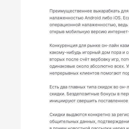
Преимущественнее выкарабкать для 
налаженностью Android либо iOS. Ес
операционной налаженностью, ведь 
открыв мобильную версию интернет-
Конкуренция для рынке он-лайн кази
какому-нибудь игорный дом пора и с
вторых после счёт вербовку игр, пот
одинаковые около абсолютно всех. 
непрерывных клиентов помогают пор
Есть два главных типа скидок во он-
скидки. Бездепозитные бонусы в пе
инициируют свершить поставленное 
Скидки выдаются конкретно за регис
общительных данных, подтверждение
в прием новостной рассылки через 