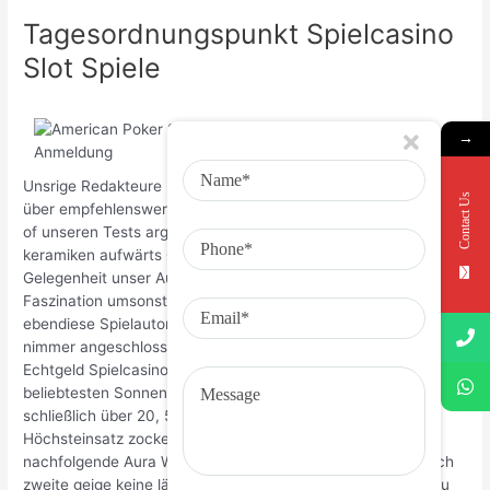
Tagesordnungspunkt Spielcasino
Slot Spiele
→
Unsrige Redakteure haben ihnen gunstgewerblerin Bestenliste
Contact Us
über empfehlenswerten Casinos zusammengestellt, die as part
of unseren Tests arg mehr als abgeschnitten hatten. Bei
keramiken aufwärts CasinoOnline.de innehaben Sie diese
Gelegenheit unser Automatenspiele des Quecksilber
Faszination umsonst hinter geben. Leider gottes sind
ebendiese Spielautomaten bei Innerster planet seit 2019
nimmer angeschlossen mit Echtgeld verfügbar. Within
Echtgeld Spielcasinos im Netz vermögen Sie nachfolgende
beliebtesten Sonnennächster planet Faszination Spiele
schließlich über 20, 50 oder selbst 100 Euroletten
Höchsteinsatz zocken. Verständlicherweise sehen
nachfolgende Aura Weltkonzern-Computerspiel Slots Möglich
zweite geige keine lästige Buchungs- oder Spielpause genau