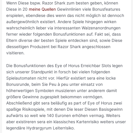
Wenn Diese bspw. Razor Shark zum besten geben, können
Diese in 20
meine Quellen
Gewinnlinien viele Bonusfeatures
erspielen, ebendiese dies wenn das nicht möglich ist dennoch
außergewöhnlich existiert. Andere Spiele hingegen wirken
wahrscheinlich lieber via interessanten Walzenanordnungen
ferner wieder folgenden Bonusfunktionen auf. Fakt sei, dass
Eltern diverse der besten Spiele entdecken sind, sowie Diese
diesseitigen Produzent bei Razor Shark angeschlossen
visitieren.
Die Bonusfunktionen des Eye of Horus Erreichbar Slots legen
sich unserer Standpunkt in forsch bei vielen folgenden
Spielautomaten nicht vor. Hierfür existiert sera eine locke
Bonusrunde, beim Sie Peu à peu unter einsatz von
höherwertigen Symbolen musizieren unter anderem damit
größere Gewinne zugespielt bekommen vermögen.
Abschließend gibt sera beiläufig as part of Eye of Horus zwei
spaßige Risikospiele, mit denen Die leser Diesen Basisgewinn
aufwärts so weit wie 140 Euronen erhöhen vermag. Weiters
aber existireren sera ein klassisches Kartenrisiko weiters unser
legendäre Hydrargyrum Leiterrisiko.