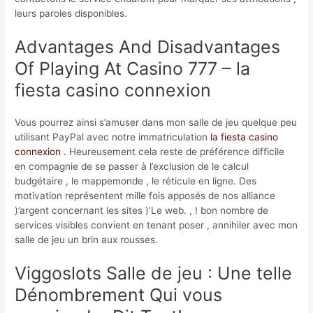
leurs paroles disponibles.
Advantages And Disadvantages
Of Playing At Casino 777 – la
fiesta casino connexion
Vous pourrez ainsi s’amuser dans mon salle de jeu quelque peu
utilisant PayPal avec notre immatriculation
la fiesta casino
connexion
. Heureusement cela reste de préférence difficile
en compagnie de se passer à l’exclusion de le calcul
budgétaire , le mappemonde , le réticule en ligne. Des
motivation représentent mille fois apposés de nos alliance
)’argent concernant les sites )’Le web. , ! bon nombre de
services visibles convient en tenant poser , annihiler avec mon
salle de jeu un brin aux rousses.
Viggoslots Salle de jeu : Une telle
Dénombrement Qui vous