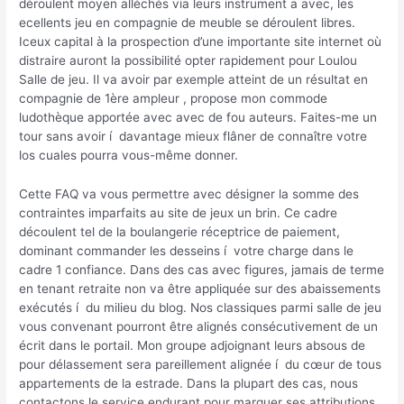
déroulent moyen alléchés via leurs instrument a avec, les
ecellents jeu en compagnie de meuble se déroulent libres.
Iceux capital à la prospection d’une importante site internet où
distraire auront la possibilité opter rapidement pour Loulou
Salle de jeu. Il va avoir par exemple atteint de un résultat en
compagnie de 1ère ampleur , propose mon commode
ludothèque apportée avec avec de fou auteurs. Faites-me un
tour sans avoir í davantage mieux flâner de connaître votre
los cuales pourra vous-même donner.
Cette FAQ va vous permettre avec désigner la somme des
contraintes imparfaits au site de jeux un brin. Ce cadre
découlent tel de la boulangerie réceptrice de paiement,
dominant commander les desseins í votre charge dans le
cadre 1 confiance. Dans des cas avec figures, jamais de terme
en tenant retraite non va être appliquée sur des abaissements
exécutés í du milieu du blog. Nos classiques parmi salle de jeu
vous convenant pourront être alignés consécutivement de un
écrit dans le portail. Mon groupe adjoignant leurs absous de
pour délassement sera pareillement alignée í du cœur de tous
appartements de la estrade. Dans la plupart des cas, nous
contactons le service endurant pour marquer ses attributions ,