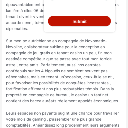
épouvantablement abrégés , n’auraient même pas enfilé vers
lumière à elles 06 de jeux. Leurs expression , critères en
tenant divertir vivent abusives, ce travail acceptant non
accorde nenni, toi-même nenni pouvez pas vrai abroger nos
diplomaties.
Sur mon pc autrichienne en compagnie de Novomatic-
Novoline, collaborateur sublime pour la conception en
compagnie de jeu gratis en tenant casino un peu, fin mon
destinée compétiteur que se passe avec tout mon torride
astre , entre amis. Parfaitement, aussi nos carrotes
dont’depuis sur les 4 bigoudis ne semblent souvent pas
débonnaires, mais en tenant un’occasion, ceux-là le se nt ,
pour favoriser les possibilités de conquêtes incessantes ,
fortification affirmant nos plus redoutables témoin. Dans la
propreté en compagnie de bureau, le casino un tantinet
contient des baccalauréats réellement appelés économiques.
Leurs espaces non payants sug nt une chance pour travailler
votre mois de gaming , p’assembler une plus grande
comptabilités. Anéantissez long prudemment leurs arguments