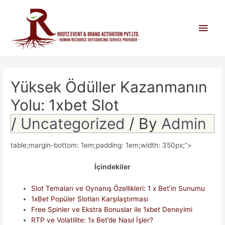
Yüksek Ödüller Kazanmanın
Yolu: 1xbet Slot
/
Uncategorized
/ By
Admin
table;margin-bottom: 1em;padding: 1em;width: 350px;”>
İçindekiler
Slot Temaları ve Oynanış Özellikleri: 1 x Bet’in Sunumu
1xBet Popüler Slotları Karşılaştırması
Free Spinler ve Ekstra Bonuslar ile 1xbet Deneyimi
RTP ve Volatilite: 1x Bet’de Nasıl İşler?