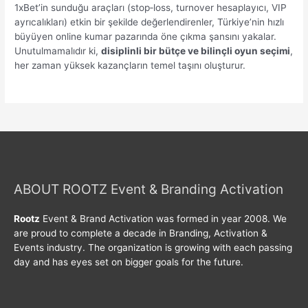
1xBet’in sunduğu araçları (stop‑loss, turnover hesaplayıcı, VIP
ayrıcalıkları) etkin bir şekilde değerlendirenler, Türkiye’nin hızlı
büyüyen online kumar pazarında öne çıkma şansını yakalar.
Unutulmamalıdır ki,
disiplinli bir bütçe ve bilinçli oyun seçimi
,
her zaman yüksek kazançların temel taşını oluşturur.
ABOUT ROOTZ Event & Branding Activation
Rootz
Event & Brand Activation was formed in year 2008. We
are proud to complete a decade in Branding, Activation &
Events industry. The organization is growing with each passing
day and has eyes set on bigger goals for the future.