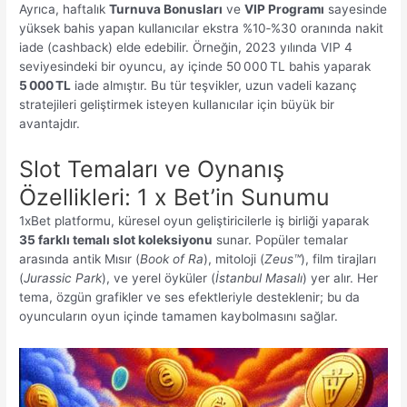
Ayrıca, haftalık
Turnuva Bonusları
ve
VIP Programı
sayesinde
yüksek bahis yapan kullanıcılar ekstra %10‑%30 oranında nakit
iade (cashback) elde edebilir. Örneğin, 2023 yılında VIP 4
seviyesindeki bir oyuncu, ay içinde 50 000 TL bahis yaparak
5 000 TL
iade almıştır. Bu tür teşvikler, uzun vadeli kazanç
stratejileri geliştirmek isteyen kullanıcılar için büyük bir
avantajdır.
Slot Temaları ve Oynanış
Özellikleri: 1 x Bet’in Sunumu
1xBet platformu, küresel oyun geliştiricilerle iş birliği yaparak
35 farklı temalı slot koleksiyonu
sunar. Popüler temalar
arasında antik Mısır (
Book of Ra
), mitoloji (
Zeus™
), film tirajları
(
Jurassic Park
), ve yerel öyküler (
İstanbul Masalı
) yer alır. Her
tema, özgün grafikler ve ses efektleriyle desteklenir; bu da
oyuncuların oyun içinde tamamen kaybolmasını sağlar.