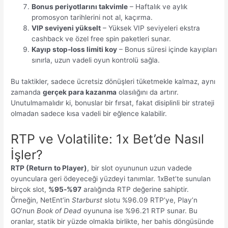
Bonus periyotlarını takvimle
– Haftalık ve aylık
promosyon tarihlerini not al, kaçırma.
VIP seviyeni yükselt
– Yüksek VIP seviyeleri ekstra
cashback ve özel free spin paketleri sunar.
Kayıp stop‑loss limiti koy
– Bonus süresi içinde kayıpları
sınırla, uzun vadeli oyun kontrolü sağla.
Bu taktikler, sadece ücretsiz dönüşleri tüketmekle kalmaz, aynı
zamanda
gerçek para kazanma
olasılığını da artırır.
Unutulmamalıdır ki, bonuslar bir fırsat, fakat disiplinli bir strateji
olmadan sadece kısa vadeli bir eğlence kalabilir.
RTP ve Volatilite: 1x Bet’de Nasıl
İşler?
RTP (Return to Player)
, bir slot oyununun uzun vadede
oyunculara geri ödeyeceği yüzdeyi tanımlar. 1xBet’te sunulan
birçok slot,
%95‑%97
aralığında RTP değerine sahiptir.
Örneğin, NetEnt’in
Starburst
slotu %96.09 RTP’ye, Play’n
GO’nun
Book of Dead
oyununa ise %96.21 RTP sunar. Bu
oranlar, statik bir yüzde olmakla birlikte, her bahis döngüsünde