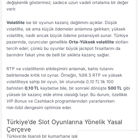
değişkenlik göstermez; sadece uzun vadeli ortalama bir değer
verir.
Volatilite
ise bir oyunun kazanç dağılımını açıklar. Düşük
volatilite, sık ama küçük ödemeler anlamına gelirken; yüksek
volatilite, nadir ancak büyük ödeme potansiyeli sunar. Türkiye
pazarında, oyuncular genellikle
Orta‑Yüksek volatilite
slotları
tercih eder; çünkü bu oyunlar büyük jackpot fırsatlarını da
barındırır fakat yine de belli bir sıklıkta kazanç sağlar.
RTP ve volatilitenin etkileşimini anlamak, bahis tutarını
belirlemede kritik rol oynar. Örneğin, %96.5 RTP ve yüksek
volatiliteye sahip bir oyun, bir oturumda
0,10 TL
’lik 100
bahisten
0,10 TL
kaybetse bile, bir sonraki dönüşte
500 TL
gibi
yüksek bir kazanç elde etme olasılığı taşır. Bu durum, özellikle
VIP Bonus
ve
Cashback
programlarından yararlanırken
risk‑ödül dengesini optimize eder.
Türkiye’de Slot Oyunlarına Yönelik Yasal
Çerçeve
Türkiye’de lisanslı bir kumarhane işletmesi yalnızca
Kumar ve