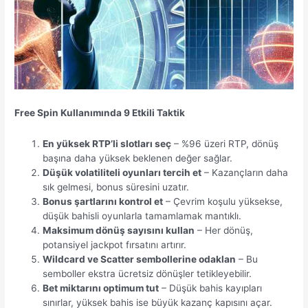
Free Spin Kullanımında 9 Etkili Taktik
En yüksek RTP’li slotları seç
– %96 üzeri RTP, dönüş
başına daha yüksek beklenen değer sağlar.
Düşük volatiliteli oyunları tercih et
– Kazançların daha
sık gelmesi, bonus süresini uzatır.
Bonus şartlarını kontrol et
– Çevrim koşulu yüksekse,
düşük bahisli oyunlarla tamamlamak mantıklı.
Maksimum dönüş sayısını kullan
– Her dönüş,
potansiyel jackpot fırsatını artırır.
Wildcard ve Scatter sembollerine odaklan
– Bu
semboller ekstra ücretsiz dönüşler tetikleyebilir.
Bet miktarını optimum tut
– Düşük bahis kayıpları
sınırlar, yüksek bahis ise büyük kazanç kapısını açar.