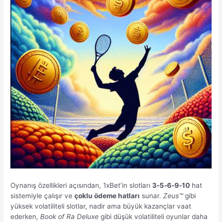
Oynanış özellikleri açısından, 1xBet’in slotları
3‑5‑6‑9‑10
hat
sistemiyle çalışır ve
çoklu ödeme hatları
sunar.
Zeus™
gibi
yüksek volatiliteli slotlar, nadir ama büyük kazançlar vaat
ederken,
Book of Ra Deluxe
gibi düşük volatiliteli oyunlar daha