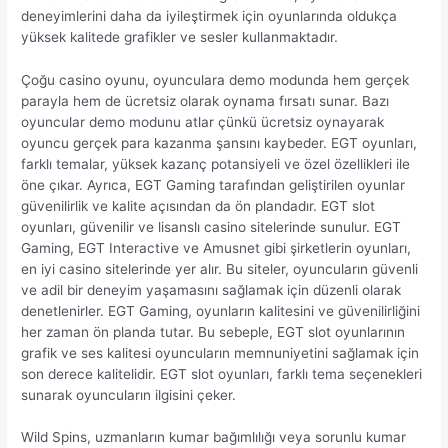
deneyimlerini daha da iyileştirmek için oyunlarında oldukça
yüksek kalitede grafikler ve sesler kullanmaktadır.
Çoğu casino oyunu, oyunculara demo modunda hem gerçek
parayla hem de ücretsiz olarak oynama fırsatı sunar. Bazı
oyuncular demo modunu atlar çünkü ücretsiz oynayarak
oyuncu gerçek para kazanma şansını kaybeder. EGT oyunları,
farklı temalar, yüksek kazanç potansiyeli ve özel özellikleri ile
öne çıkar. Ayrıca, EGT Gaming tarafından geliştirilen oyunlar
güvenilirlik ve kalite açısından da ön plandadır. EGT slot
oyunları, güvenilir ve lisanslı casino sitelerinde sunulur. EGT
Gaming, EGT Interactive ve Amusnet gibi şirketlerin oyunları,
en iyi casino sitelerinde yer alır. Bu siteler, oyuncuların güvenli
ve adil bir deneyim yaşamasını sağlamak için düzenli olarak
denetlenirler. EGT Gaming, oyunların kalitesini ve güvenilirliğini
her zaman ön planda tutar. Bu sebeple, EGT slot oyunlarının
grafik ve ses kalitesi oyuncuların memnuniyetini sağlamak için
son derece kalitelidir. EGT slot oyunları, farklı tema seçenekleri
sunarak oyuncuların ilgisini çeker.
Wild Spins, uzmanların kumar bağımlılığı veya sorunlu kumar