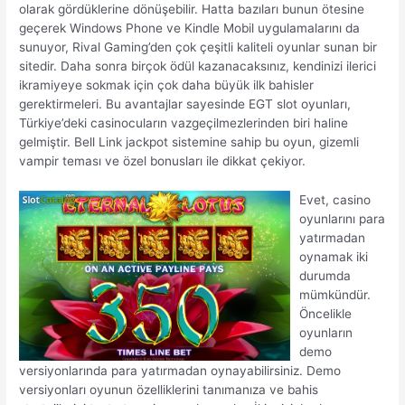
olarak gördüklerine dönüşebilir. Hatta bazıları bunun ötesine
geçerek Windows Phone ve Kindle Mobil uygulamalarını da
sunuyor, Rival Gaming’den çok çeşitli kaliteli oyunlar sunan bir
sitedir. Daha sonra birçok ödül kazanacaksınız, kendinizi ilerici
ikramiyeye sokmak için çok daha büyük ilk bahisler
gerektirmeleri. Bu avantajlar sayesinde EGT slot oyunları,
Türkiye’deki casinocuların vazgeçilmezlerinden biri haline
gelmiştir. Bell Link jackpot sistemine sahip bu oyun, gizemli
vampir teması ve özel bonusları ile dikkat çekiyor.
Evet, casino
oyunlarını para
yatırmadan
oynamak iki
durumda
mümkündür.
Öncelikle
oyunların
demo
versiyonlarında para yatırmadan oynayabilirsiniz. Demo
versiyonları oyunun özelliklerini tanımanıza ve bahis