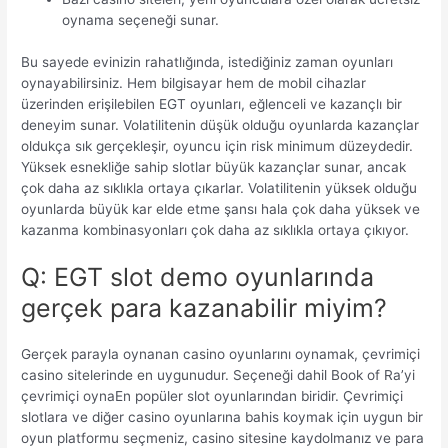
oynama seçeneği sunar.
Bu sayede evinizin rahatlığında, istediğiniz zaman oyunları
oynayabilirsiniz. Hem bilgisayar hem de mobil cihazlar
üzerinden erişilebilen EGT oyunları, eğlenceli ve kazançlı bir
deneyim sunar. Volatilitenin düşük olduğu oyunlarda kazançlar
oldukça sık gerçekleşir, oyuncu için risk minimum düzeydedir.
Yüksek esnekliğe sahip slotlar büyük kazançlar sunar, ancak
çok daha az sıklıkla ortaya çıkarlar. Volatilitenin yüksek olduğu
oyunlarda büyük kar elde etme şansı hala çok daha yüksek ve
kazanma kombinasyonları çok daha az sıklıkla ortaya çıkıyor.
Q: EGT slot demo oyunlarında
gerçek para kazanabilir miyim?
Gerçek parayla oynanan casino oyunlarını oynamak, çevrimiçi
casino sitelerinde en uygunudur. Seçeneği dahil Book of Ra’yi
çevrimiçi oynaEn popüler slot oyunlarından biridir. Çevrimiçi
slotlara ve diğer casino oyunlarına bahis koymak için uygun bir
oyun platformu seçmeniz, casino sitesine kaydolmanız ve para