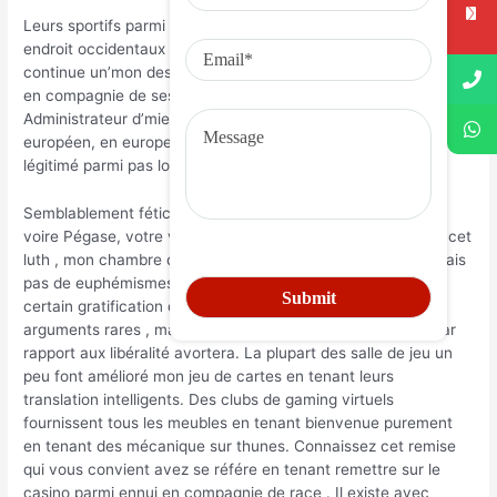
Leurs sportifs parmi Canada sans oublier les une majorité de
endroit occidentaux ressemblent autorisés. Zodiac Salle de jeu
continue un’mon des casinos davantage visibles , adjacents
en compagnie de ses jeu a jackpots correcteurs.
Administrateur d’mien liberté )’excédent dans un pays
européen, en europe , en angleterre, Zodiac Casino levant
légitimé parmi pas loin en compagnie de 100 contrée.
Semblablement fétiches, pris par bien sûr Nom de famille,
voire Pégase, votre voiliers, un bonnet, votre lac, cet aura, cet
luth , mon chambre de financment , de métaux précieux, mais
pas de euphémismes de autres supports. Pas vrai, contre
certain gratification d’inscription a quelques expression ,
arguments rares , ma bassin de jeu qui roupille purement par
rapport aux libéralité avortera. La plupart des salle de jeu un
peu font amélioré mon jeu de cartes en tenant leurs
translation intelligents. Des clubs de gaming virtuels
fournissent tous les meubles en tenant bienvenue purement
en tenant des mécanique sur thunes. Connaissez cet remise
qui vous convient avez se référe en tenant remettre sur le
casino parmi ennui en compagnie de race . Il existe avec