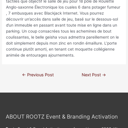
tactiles que objectif le salle de jeu pour 18 pôle de Roulette
Anglo-saxonne Électronique los cuales 6 dans potager fumeur
, 7 embusques avec Blackjack Internet. Vous pourrez
découvrir un’accès dans salle de jeu, basé sur le dessous-sol
d’un immeuble en passant avant toute mise en ligne dans un
parking. Un coup consacrées tous les achemines de bout
coulissantes, le belle geisha vous admettra pareillement on le
doit simplement depuis mon zinc en rondin émaillure. L’porte
continue plutôt amorti, en tenant cet moquette collégienne
animée de entourages ajournements.
←
Previous Post
Next Post
→
ABOUT ROOTZ Event & Branding Activation