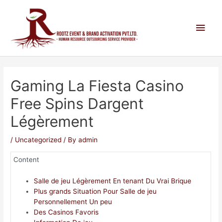
Gaming La Fiesta Casino
Free Spins Dargent
Légèrement
/
Uncategorized
/ By
admin
Content
Salle de jeu Légèrement En tenant Du Vrai Brique
Plus grands Situation Pour Salle de jeu
Personnellement Un peu
Des Casinos Favoris