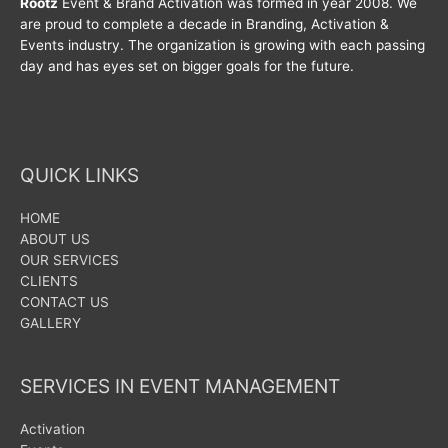
Rootz
Event & Brand Activation was formed in year 2008. We
are proud to complete a decade in Branding, Activation &
Events industry. The organization is growing with each passing
day and has eyes set on bigger goals for the future.
QUICK LINKS
HOME
ABOUT US
OUR SERVICES
CLIENTS
CONTACT US
GALLERY
SERVICES IN EVENT MANAGEMENT
Activation