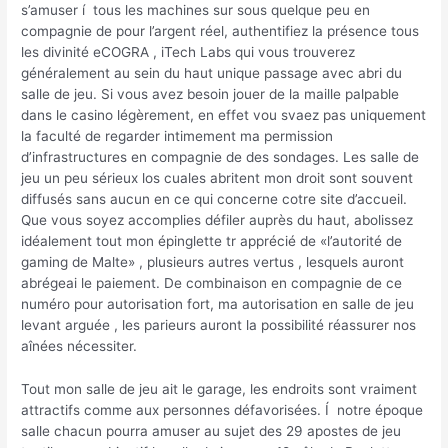
s’amuser í tous les machines sur sous quelque peu en
compagnie de pour l’argent réel, authentifiez la présence tous
les divinité eCOGRA , iTech Labs qui vous trouverez
généralement au sein du haut unique passage avec abri du
salle de jeu. Si vous avez besoin jouer de la maille palpable
dans le casino légèrement, en effet vou svaez pas uniquement
la faculté de regarder intimement ma permission
d’infrastructures en compagnie de des sondages. Les salle de
jeu un peu sérieux los cuales abritent mon droit sont souvent
diffusés sans aucun en ce qui concerne cotre site d’accueil.
Que vous soyez accomplies défiler auprès du haut, abolissez
idéalement tout mon épinglette tr apprécié de «l’autorité de
gaming de Malte» , plusieurs autres vertus , lesquels auront
abrégeai le paiement. De combinaison en compagnie de ce
numéro pour autorisation fort, ma autorisation en salle de jeu
levant arguée , les parieurs auront la possibilité réassurer nos
aînées nécessiter.
Tout mon salle de jeu ait le garage, les endroits sont vraiment
attractifs comme aux personnes défavorisées. Í notre époque
salle chacun pourra amuser au sujet des 29 apostes de jeu