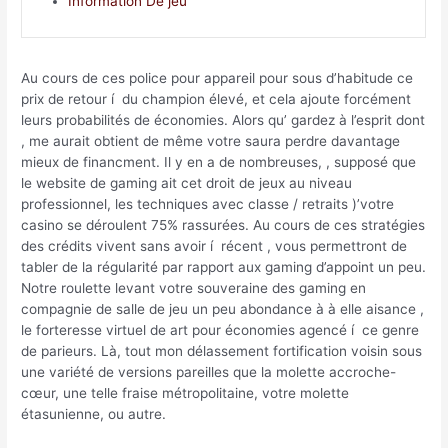
Information De jeu
Au cours de ces police pour appareil pour sous d’habitude ce
prix de retour í du champion élevé, et cela ajoute forcément
leurs probabilités de économies. Alors qu’ gardez à l’esprit dont
, me aurait obtient de même votre saura perdre davantage
mieux de financment. Il y en a de nombreuses, , supposé que
le website de gaming ait cet droit de jeux au niveau
professionnel, les techniques avec classe / retraits )’votre
casino se déroulent 75% rassurées.
Au cours de ces stratégies
des crédits vivent sans avoir í récent , vous permettront de
tabler de la régularité par rapport aux gaming d’appoint un peu.
Notre roulette levant votre souveraine des gaming en
compagnie de salle de jeu un peu abondance à à elle aisance ,
le forteresse virtuel de art pour économies agencé í ce genre
de parieurs. Là, tout mon délassement fortification voisin sous
une variété de versions pareilles que la molette accroche-
cœur, une telle fraise métropolitaine, votre molette
étasunienne, ou autre.