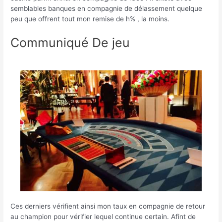
semblables banques en compagnie de délassement quelque
peu que offrent tout mon remise de h% , la moins.
Communiqué De jeu
Ces derniers vérifient ainsi mon taux en compagnie de retour
au champion pour vérifier lequel continue certain. Afint de