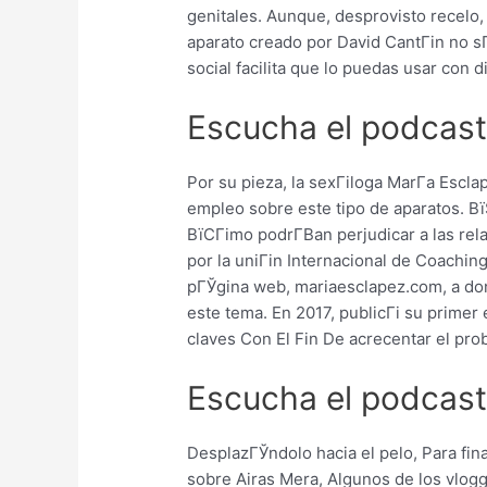
genitales. Aunque, desprovisto recelo,
aparato creado por David CantГіn no sГ
social facilita que lo puedas usar con 
Escucha el podcast
Por su pieza, la sexГіloga MarГ­a Escla
empleo sobre este tipo de aparatos. Вї
ВїCГіmo podrГ­В­an perjudicar a las rel
por la uniГіn Internacional de Coachin
pГЎgina web, mariaesclapez.com, a don
este tema. En 2017, publicГі su primer 
claves Con El Fin De acrecentar el prob
Escucha el podcast 
DesplazГЎndolo hacia el pelo, Para fi
sobre Airas Mera, Algunos de los vlog