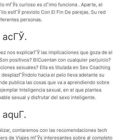
 lo mГЎs curioso es cГіmo funciona . Aparte, el
іlo estГЎ previsto Con El Fin De parejas. Su red
diferentes personas.
 acГЎ.
pez nos explicarГЎ las implicaciones que goza de el
Son positivos? ВїCuentan con cualquier perjuicio?
aciones sexuales? Ella es titulada en Sex Coaching
g desplazГЎndolo hacia el pelo lleva adelante su
de publica las cosas que va a aprendiendo sobre
ejemplar Inteligencia sexual, en el que plantea
able sexual y disfrutar del sexo inteligente.
aquГ­.
nalizar, contaremos con las recomendaciones tech
gers de Viajes mГЎs interesantes sobre al completo