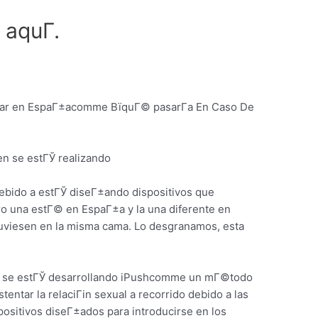
aquГ­.
izar en EspaГ±acomme ВїquГ© pasarГ­a En Caso De
en se estГЎ realizando
debido a estГЎ diseГ±ando dispositivos que
ro una estГ© en EspaГ±a y la una diferente en
tuviesen en la misma cama. Lo desgranamos, esta
a, se estГЎ desarrollando iPushcomme un mГ©todo
entar la relaciГіn sexual a recorrido debido a las
ositivos diseГ±ados para introducirse en los