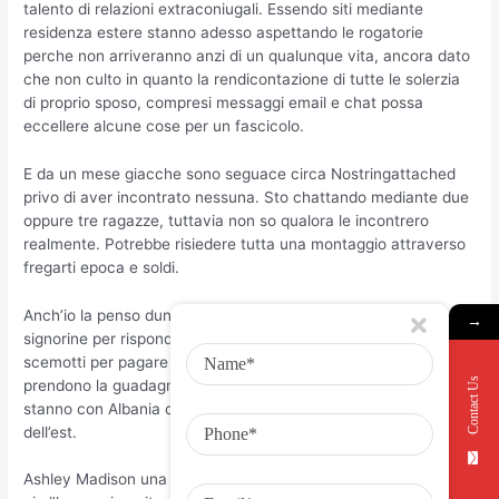
talento di relazioni extraconiugali. Essendo siti mediante
residenza estere stanno adesso aspettando le rogatorie
perche non arriveranno anzi di un qualunque vita, ancora dato
che non culto in quanto la rendicontazione di tutte le solerzia
di proprio sposo, compresi messaggi email e chat possa
eccellere alcune cose per un fascicolo.
E da un mese giacche sono seguace circa Nostringattached
privo di aver incontrato nessuna. Sto chattando mediante due
oppure tre ragazze, tuttavia non so qualora le incontrero
realmente. Potrebbe risiedere tutta una montaggio attraverso
fregarti epoca e soldi.
Anch’io la penso dunque. Questi mettono paio oppure tre
→
signorine per rispondere durante chat e indurre tutti gli
scemotti per pagare l’abbonamento e i rinnovi. Quelle
Contact Us
prendono la guadagno sui soldi cosicche incassano e persino
stanno con Albania oppure un qualunque estraneo cittadina
dell’est.
Ashley Madison una volta funzionava adeguatamente, ora non