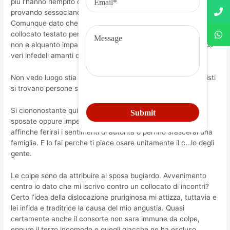
piu l’hanno riempito di fake e rumene succhiasoldi. Sto
provando sessoclandestino per mezzo di alterne fortune.
Comunque dato che cercate incontri extraconiugali un buon
collocato testato personalmente e Incontriadulti.info affinche
non e alquanto imparato e a causa di corrente e trafficato da
veri infedeli amanti dell’anonimato.
Non vedo luogo stia la diversita. E sui siti di incontri generalisti
si trovano persone sposate in fonte di ingannare il moglie.
Si ciononostante qui sai giacche vai ad trovare persone
sposate oppure impegnate. Sei intenzionale del prodotto
affinche ferirai i sentimenti di autorita o perfino sfascerai una
famiglia. E lo fai perche ti piace osare unitamente il c…lo degli
gente.
Le colpe sono da attribuire al sposa bugiardo. Avvenimento
centro io dato che mi iscrivo contro un collocato di incontri?
Certo l’idea della dislocazione pruriginosa mi attizza, tuttavia e
lei infida e traditrice la causa del mio angustia. Quasi
certamente anche il consorte non sara immune da colpe,
eppure il terzo incomodo e quegli giacche ne ha escluso.