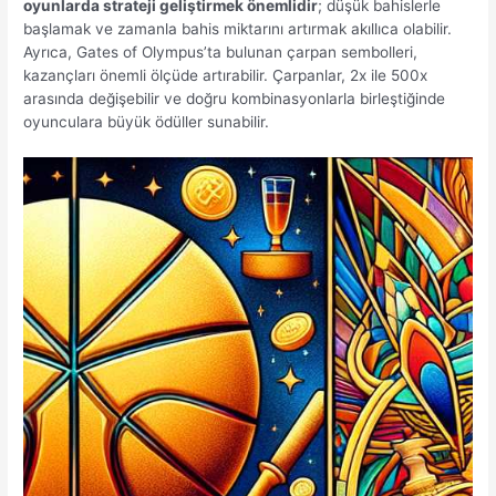
oyunlarda strateji geliştirmek önemlidir
; düşük bahislerle
başlamak ve zamanla bahis miktarını artırmak akıllıca olabilir.
Ayrıca, Gates of Olympus’ta bulunan çarpan sembolleri,
kazançları önemli ölçüde artırabilir. Çarpanlar, 2x ile 500x
arasında değişebilir ve doğru kombinasyonlarla birleştiğinde
oyunculara büyük ödüller sunabilir.