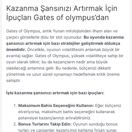
Kazanma Şansınızı Artırmak İçin
İpuçları Gates of olympus’dan
Gates of Olympus, antik Yunan mitolojisinden ilham alan ve
çarpıcı görsellerle dolu bir slot oyunudur.
Bu oyunda kazanma
şansınızı artırmak için bazı stratejiler geliştirmek oldukça
önemlidir.
Öncelikle, oyunun volatilitesini anlamak büyük bir
avantaj sağlar. Gates of Olympus, yüksek volatiliteye sahip bir
oyun olarak bilinir; bu da kazançların nadir ama büyük
olabileceği anlamına gelir. Bu nedenle, bütçenizi dikkatli
yönetmek ve uzun süreli oynamayı hedeflemek kritik öneme
sahiptir.
İşte kazanma şansınızı artırmak için bazı ipuçları:
Maksimum Bahis Seçeneğini Kullanın:
Eğer bütçeniz
elveriyorsa, maksimum bahis seçeneğini kullanarak
potansiyel kazançlarınızı artırabilirsiniz.
Bonus Turlarını Takip Edin:
Oyunun sunduğu bonus
turları ve çarpanlar, kazancınızı katlama fırsatı sunar.