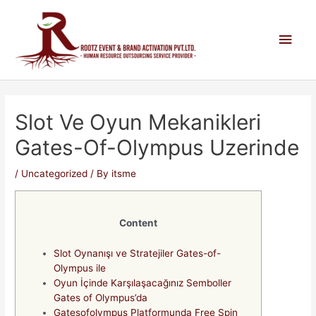
Slot Ve Oyun Mekanikleri
Gates-Of-Olympus Uzerinde
/
Uncategorized
/ By
itsme
Content
Slot Oynanışı ve Stratejiler Gates-of-
Olympus ile
Oyun İçinde Karşılaşacağınız Semboller
Gates of Olympus’da
Gatesofolympus Platformunda Free Spin