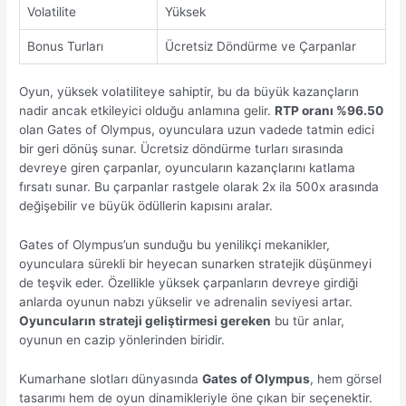
Volatilite
Yüksek
Bonus Turları
Ücretsiz Döndürme ve Çarpanlar
Oyun, yüksek volatiliteye sahiptir, bu da büyük kazançların
nadir ancak etkileyici olduğu anlamına gelir.
RTP oranı %96.50
olan Gates of Olympus, oyunculara uzun vadede tatmin edici
bir geri dönüş sunar. Ücretsiz döndürme turları sırasında
devreye giren çarpanlar, oyuncuların kazançlarını katlama
fırsatı sunar. Bu çarpanlar rastgele olarak 2x ila 500x arasında
değişebilir ve büyük ödüllerin kapısını aralar.
Gates of Olympus’un sunduğu bu yenilikçi mekanikler,
oyunculara sürekli bir heyecan sunarken stratejik düşünmeyi
de teşvik eder. Özellikle yüksek çarpanların devreye girdiği
anlarda oyunun nabzı yükselir ve adrenalin seviyesi artar.
Oyuncuların strateji geliştirmesi gereken
bu tür anlar,
oyunun en cazip yönlerinden biridir.
Kumarhane slotları dünyasında
Gates of Olympus
, hem görsel
tasarımı hem de oyun dinamikleriyle öne çıkan bir seçenektir.