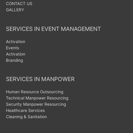
CONTACT US
GALLERY
SERVICES IN EVENT MANAGEMENT
Activation
Events
Activation
Branding
SERVICES IN MANPOWER
Human Resource Outsourcing
Technical Manpower Resourcing
Security Manpower Resourcing
Healthcare Services
Cleaning & Sanitation