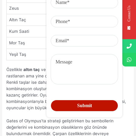
Contact Us
Zeus
50
Altın Taç
25
Kum Saati
15
Mor Taş
10
Yeşil Taş
8
Özellikle
altın taç
ve
kum saati
gibi semboller, daha sık
rastlanan ama yine de iyi kazanç sağlayan seçeneklerdir.
Renkli taşlar ise daha düşük ödeme yapmalarına rağmen,
kombinasyon oluşturma ihtimalleri yüksek olduğundan sıkça
kazanç getirirler. Oyun içinde bu sembollerin
kombinasyonlarıyla birlikte ekstra özelliklerin devreye girmesi,
oyuncular için büyük bir avantajdır.
Gates of Olympus’ta strateji geliştirirken bu sembollerin
değerlerini ve kombinasyon olasılıklarını göz önünde
bulundurmak önemlidir. Çarpan özelliklerinin devreye