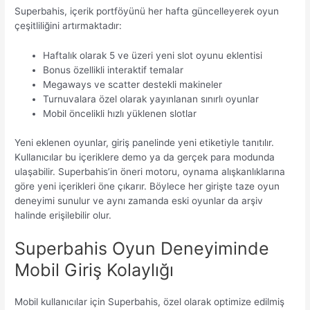
Superbahis, içerik portföyünü her hafta güncelleyerek oyun
çeşitliliğini artırmaktadır:
Haftalık olarak 5 ve üzeri yeni slot oyunu eklentisi
Bonus özellikli interaktif temalar
Megaways ve scatter destekli makineler
Turnuvalara özel olarak yayınlanan sınırlı oyunlar
Mobil öncelikli hızlı yüklenen slotlar
Yeni eklenen oyunlar, giriş panelinde yeni etiketiyle tanıtılır.
Kullanıcılar bu içeriklere demo ya da gerçek para modunda
ulaşabilir. Superbahis’in öneri motoru, oynama alışkanlıklarına
göre yeni içerikleri öne çıkarır. Böylece her girişte taze oyun
deneyimi sunulur ve aynı zamanda eski oyunlar da arşiv
halinde erişilebilir olur.
Superbahis Oyun Deneyiminde
Mobil Giriş Kolaylığı
Mobil kullanıcılar için Superbahis, özel olarak optimize edilmiş