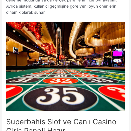
deneme modunda ya da gerçek para ile anında oynayabilir.
Ayrıca sistem, kullanıcı geçmişine göre yeni oyun önerilerini
dinamik olarak sunar.
Superbahis Slot ve Canlı Casino
Giriş Paneli Hazır