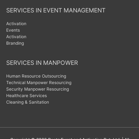
SERVICES IN EVENT MANAGEMENT
Activation
Events
Activation
Branding
SERVICES IN MANPOWER
Human Resource Outsourcing
Technical Manpower Resourcing
Security Manpower Resourcing
Healthcare Services
Cleaning & Sanitation